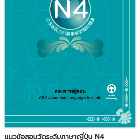
แนวข้อสอบวัดระดับภาษาญี่ปุ่น N4