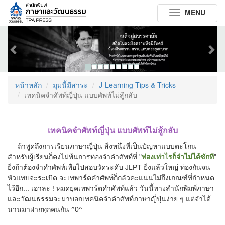
MENU
Toggle
navigation
Previous
Next
หน้าหลัก
มุมนี้มีสาระ
J-Learning Tips & Tricks
เทคนิคจำศัพท์ญี่ปุ่น แบบศัพท์ไม่สู้กลับ
เทคนิคจำศัพท์ญี่ปุ่น แบบศัพท์ไม่สู้กลับ
ถ้าพูดถึงการเรียนภาษาญี่ปุ่น สิ่งหนึ่งที่เป็นปัญหาแบบตะโกน
สำหรับผู้เรียนก็คงไม่พ้นการท่องจำคำศัพท์ที่ "
ท่องเท่าไรก็จำไม่ได้ซักที
"
ยิ่งถ้าต้องจำคำศัพท์เพื่อไปสอบวัดระดับ JLPT ยิ่งแล้วใหญ่ ท่องกันจน
หัวแทบจะระเบิด จะเทพาร์ตคำศัพท์ก็กลัวคะแนนไม่ถึงเกณฑ์ที่กำหนด
ไว้อีก... เอาละ ! หมดยุคเทพาร์ตคำศัพท์แล้ว วันนี้ทางสำนักพิมพ์ภาษา
และวัฒนธรรมจะมาบอกเทคนิคจำคำศัพท์ภาษาญี่ปุ่นง่าย ๆ แต่จำได้
นานมาฝากทุกคนกัน ^0^