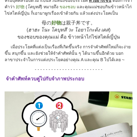
หรือบุคคลรอบตัวมาเป็นส่วนหนึ่งของประโยค
ตัวอย่างเช่น
ต้องการจำ
คำว่า
好物
(
โคบุทสึ
) หมายถึง
ของชอบ
และคุณแม่ชอบกินข้าวหน้าไก่
ไข่สไตล์ญี่ปุ่น ก็เอามาผูกเรื่องเข้าด้วยกัน แล้วแต่งประโยคเป็น
母の
好物
は親子丼です。
(
ฮาฮะ โนะ โคบุทสึ วะ โอยาโกะด้ง เดส
)
ของชอบของคุณแม่ คือ ข้าวหน้าไก่ไข่สไตล์ญี่ปุ่น
เมื่อประโยคที่แต่งเป็นเรื่องที่เกิดขึ้นจริง การจำคำศัพท์ใหม่ก็จะง่าย
ขึ้น สนุกขึ้น และยังช่วยให้จำคำศัพท์นั้น ๆ ได้นานขึ้นอีกด้วย บอก
ลาขาประจำในการแต่งประโยคอย่างคุณ A และคุณ B ไปได้เลย ~
- - - - - - - - - - - - - - - - - - - - - - - - -
จำคำศัพท์ควบคู่ไปกับจำภาพประกอบ