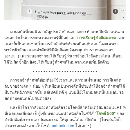
มาต่อกันที่เทคนิคสามัญประจำบ้านอย่างการทำแบบฝึกหัด แน่นอน
แหละว่าเป็นการทบทวนความรู้ที่มีอยู่ แต่ "
การเรียนรู้ข้อผิดพลาด
" จาก
เฉลยก็เป็นส่วนช่วยในการจำคำศัพท์ด้วยเหมือนกันนะ (โดยเฉพาะ
พาร์ตตัวอักษรและคำศัพท์ที่มีคันจิคอยจ้องหยุมหัวเราตลอดเวลา
อะนะ...) เพราะนอกจากจะได้เรียนรู้ว่าเราจำอะไรผิดตรงไหน เพื่อจะ
ได้ไม่ผิดซ้ำอีก ยังจะได้เรียนรู้คำศัพท์ใหม่จากเฉลยเพิ่มอีกด้วย
- - - - - - - - - - - - - - - - - - - - - - - - -
การจดจำคำศัพท์ย่อมต้องใช้เวลาและความสม่ำเสมอ การมีเคล็ด
ลับช่วยจำเล็ก ๆ น้อย ๆ ก็เหมือนเป็นทางลัดที่ช่วยทำให้จดจำคำศัพท์ได้
มีประสิทธิภาพมากขึ้น แต่เทคนิคดี ๆ แบบนี้ยังไม่หมดแค่นี้แน่นอน รอ
ติดตามตอนต่อไปกันด้วยละ
และถ้าใครกำลังมองหาหนังสือรวมโจทย์สำหรับเตรียมสอบ JLPT ที่
มีเฉลยละเอียดละก็ ผู้เขียนขอแนะนำหนังสือในซีรีส์
"
โจทย์ 500
" ของ
สำนักพิมพ์ภาษาและวัฒนธรรม ให้ทุกคนได้ลองฝึกกัน ! (ใครสนใจก็
สามารถกดสั่งจากเว็บไซต์
tpabook.com
ได้เลย ~)