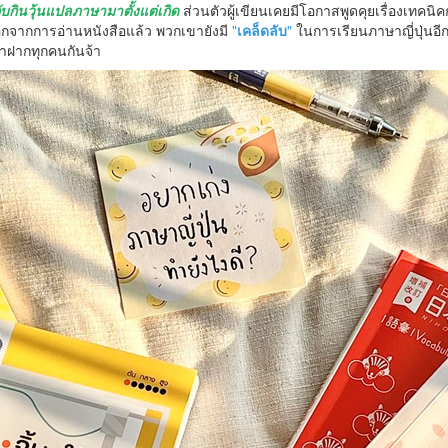
บกินวุ้นแปลภาษามาตั้งแต่เกิด
ส่วนตัวผู้เขียนเคยมีโอกาสพูดคุยเรื่องเทคนิคก
นอกจากการอ่านหนังสือแล้ว พวกเขายังมี
"
เคล็ดลับ
"
ในการเรียนภาษาญี่ปุ่นอีก
 มาฝากทุกคนกันจ้า