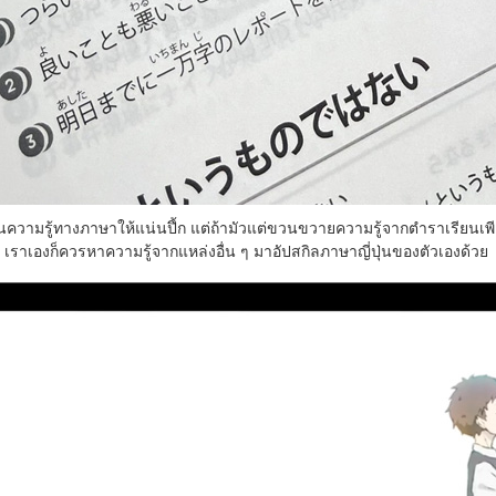
านความรู้ทางภาษาให้แน่นปึ้ก แต่ถ้ามัวแต่ขวนขวายความรู้จากตำราเรียนเพี
น เราเองก็ควรหาความรู้จากแหล่งอื่น ๆ มาอัปสกิลภาษาญี่ปุ่นของตัวเองด้วย