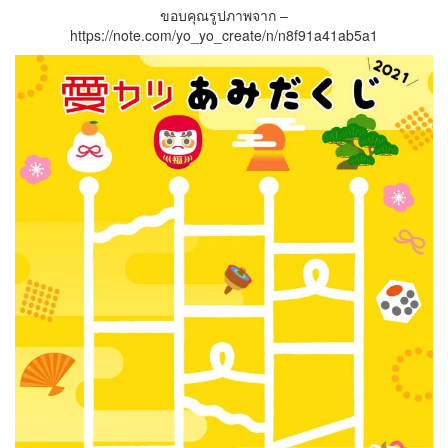
ขอบคุณรูปภาพจาก –
https://note.com/yo_yo_create/n/n8f91a41ab5a1