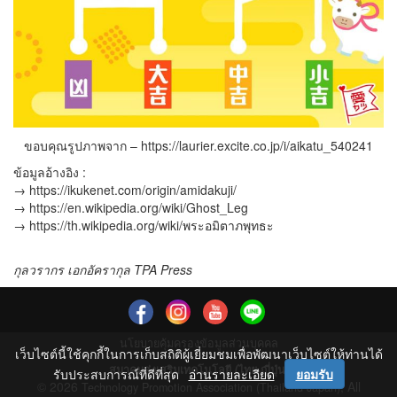
ขอบคุณรูปภาพจาก – https://laurier.excite.co.jp/i/aikatu_540241
ข้อมูลอ้างอิง :
→ https://ikukenet.com/origin/amidakuji/
→ https://en.wikipedia.org/wiki/Ghost_Leg
→ https://th.wikipedia.org/wiki/พระอมิตาภพุทธะ
กุลวรากร เอกอัครากุล
TPA Press
นโยบายคุ้มครองข้อมูลส่วนบุคคล
เว็บไซต์นี้ใช้คุกกี้ในการเก็บสถิติผู้เยี่ยมชมเพื่อพัฒนาเว็บไซต์ให้ท่านได้
สมาคมส่งเสริมเทคโนโลยี (ไทย-ญี่ปุ่น)
รับประสบการณ์ที่ดีที่สุด
อ่านรายละเอียด
ยอมรับ
© 2026
, All
Technology Promotion Association (Thailand-Japan)