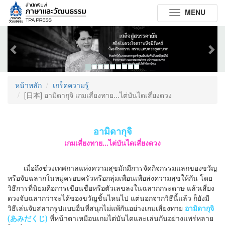
MENU
Toggle
navigation
Previous
Next
หน้าหลัก
เกร็ดความรู้
[日本] อามิดากุจิ เกมเสี่ยงทาย...ไต่บันไดเสี่ยงดวง
อามิดากุจิ
เกมเสี่ยงทาย...ไต่บันไดเสี่ยงดวง
เมื่อถึงช่วงเทศกาลแห่งความสุขมักมีการจัดกิจกรรมแลกของขวัญ
หรือจับฉลากในหมู่ครอบครัวหรือกลุ่มเพื่อนเพื่อส่งความสุขให้กัน โดย
วิธีการที่นิยมคือการเขียนชื่อหรือตัวเลขลงในฉลากกระดาษ แล้วเสี่ยง
ดวงจับฉลากว่าจะได้ของขวัญชิ้นไหนไป แต่นอกจากวิธีนี้แล้ว ก็ยังมี
วิธีเล่นจับสลากรูปแบบอื่นที่สนุกไม่แพ้กันอย่างเกมเสี่ยงทาย
อามิดากุจิ
(あみだくじ)
ที่หน้าตาเหมือนเกมไต่บันไดและเล่นกันอย่างแพร่หลาย