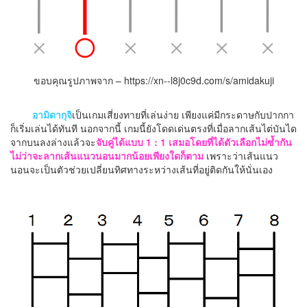
ขอบคุณรูปภาพจาก – https://xn--l8j0c9d.com/s/amidakuji
อามิดากุจิ
เป็นเกมเสี่ยงทายที่เล่นง่าย เพียงแค่มีกระดาษกับปากกา
ก็เริ่มเล่นได้ทันที นอกจากนี้ เกมนี้ยังโดดเด่นตรงที่เมื่อลากเส้นไต่บันได
จากบนลงล่างแล้วจะ
จับคู่ได้แบบ 1 : 1 เสมอโดยที่ได้ตัวเลือกไม่ซ้ำกัน
ไม่ว่าจะลากเส้นแนวนอนมากน้อยเพียงใดก็ตาม
เพราะว่าเส้นแนว
นอนจะเป็นตัวช่วยเปลี่ยนทิศทางระหว่างเส้นที่อยู่ติดกันให้นั่นเอง