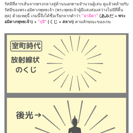
รัศมีที่ลากเส้นจากตรงกลางสู่ด้านนอกตามจำนวนผู้เล่น ดูแล้วคล้ายกับ
รัศมีของพระอมิตาภพุทธเจ้า (พระพุทธเจ้าผู้มีแสงส่องสว่างไม่มีที่สิ้น
สุด) ด้วยเหตุนี้ เกมนี้จึงได้ชื่อเรียกจากคำว่า
"อามิดา"
(あみだ = พระ
อมิตาภพุทธเจ้า) +
"กุจิ"
(くじ = สลาก)
ตามลักษณะของเกม