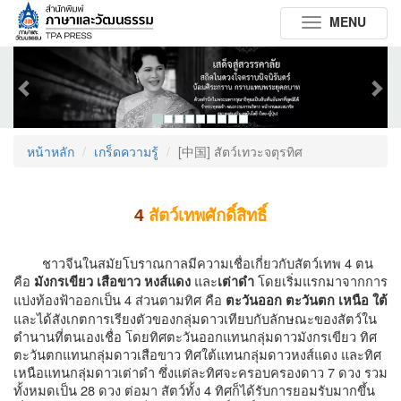
MENU
Toggle
navigation
Previous
Next
หน้าหลัก
เกร็ดความรู้
[中国] สัตว์เทวะจตุรทิศ
4
สัตว์เทพศักดิ์สิทธิ์
ชาวจีนในสมัยโบราณกาลมีความเชื่อเกี่ยวกับสัตว์เทพ
4 ตน
คือ
และ
โดยเริ่มแรกมาจากการ
มังกรเขียว เสือขาว หงส์แดง
เต่าดำ
แบ่งท้องฟ้าออกเป็น 4 ส่วนตามทิศ คือ
ตะวันออก ตะวันตก เหนือ ใต้
และได้สังเกตการเรียงตัวของกลุ่มดาวเทียบกับลักษณะของสัตว์ใน
ตำนานที่ตนเองเชื่อ โดยทิศตะวันออกแทนกลุ่มดาวมังกรเขียว ทิศ
ตะวันตกแทนกลุ่มดาวเสือขาว ทิศใต้แทนกลุ่มดาวหงส์แดง และทิศ
เหนือแทนกลุ่มดาวเต่าดำ ซึ่งแต่ละทิศจะครอบครองดาว 7 ดวง รวม
ทั้งหมดเป็น 28 ดวง ต่อมา สัตว์ทั้ง 4 ทิศก็ได้รับการยอมรับมากขึ้น