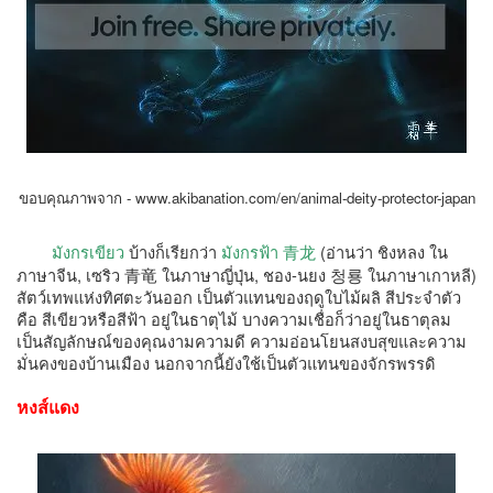
ขอบคุณภาพจาก -
www.akibanation.com/en/animal-deity-protector-japan
มังกรเขียว
บ้างก็เรียกว่า
(อ่านว่า ชิงหลง ใน
มังกรฟ้า
青
龙
ภาษาจีน, เซริว
青竜
ในภาษาญี่ปุ่น, ชอง-นยง
청룡
ในภาษาเกาหลี)
สัตว์เทพแห่งทิศตะวันออก เป็นตัวแทนของฤดูใบไม้ผลิ สีประจำตัว
คือ สีเขียวหรือสีฟ้า อยู่ในธาตุไม้ บางความเชื่อก็ว่าอยู่ในธาตุลม
เป็นสัญลักษณ์ของคุณงามความดี ความอ่อนโยนสงบสุขและความ
มั่นคงของบ้านเมือง นอกจากนี้ยังใช้เป็นตัวแทนของจักรพรรดิ
หงส์แดง