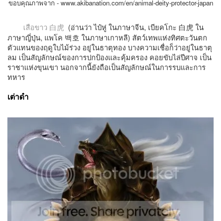
ขอบคุณภาพจาก -
www.akibanation.com/en/animal-deity-protector-japan
(อ่านว่า ไป๋หู่ ในภาษาจีน, เบียคโกะ
白虎
ใน
เสือขาว
白虎
ภาษาญี่ปุ่น, แพโค
백호
ในภาษาเกาหลี) สัตว์เทพแห่งทิศตะวันตก
ตัวแทนของฤดูใบไม้ร่วง อยู่ในธาตุทอง บางความเชื่อก็ว่าอยู่ในธาตุ
ลม เป็นสัญลักษณ์ของการปกป้องและคุ้มครอง คอยขับไล่ปีศาจ เป็น
ราชาแห่งขุนเขา นอกจากนี้ยังถือเป็นสัญลักษณ์ในการรบและการ
ทหาร
เต่าดำ