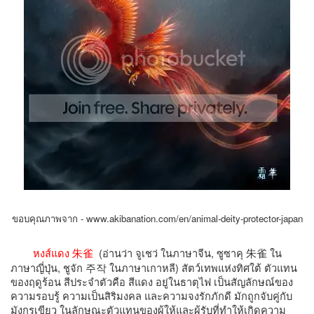
ขอบคุณภาพจาก -
www.akibanation.com/en/animal-deity-protector-japan
(อ่านว่า จูเชว่ ในภาษาจีน, ซูซาคุ
朱雀
ใน
หงส์แดง
朱雀
ภาษาญี่ปุ่น, ชูจัก
주작
ในภาษาเกาหลี) สัตว์เทพแห่งทิศใต้ ตัวแทน
ของฤดูร้อน สีประจำตัวคือ สีแดง อยู่ในธาตุไฟ เป็นสัญลักษณ์ของ
ความรอบรู้ ความเป็นสิริมงคล และความจงรักภักดี มักถูกจับคู่กับ
มังกรเขียว ในลักษณะตัวแทนของผู้ให้และผู้รับที่ทำให้เกิดความ