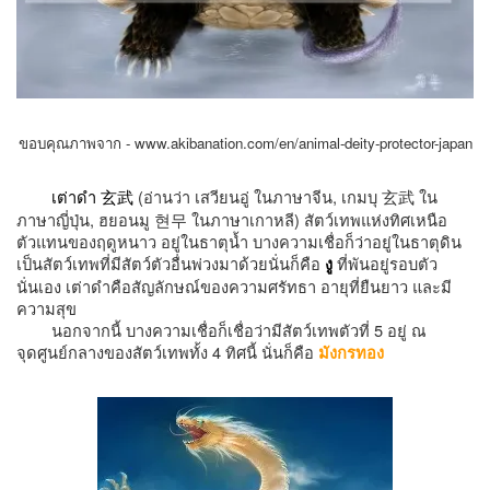
ขอบคุณภาพจาก -
www.akibanation.com/en/animal-deity-protector-japan
(อ่านว่า เสวียนอู่ ในภาษาจีน, เกมบุ
ใน
เต่าดำ
玄武
玄武
ภาษาญี่ปุ่น, ฮยอนมู
현무
ในภาษาเกาหลี) สัตว์เทพแห่งทิศเหนือ
ตัวแทนของฤดูหนาว อยู่ในธาตุน้ำ บางความเชื่อก็ว่าอยู่ในธาตุดิน
เป็นสัตว์เทพที่มีสัตว์ตัวอื่นพ่วงมาด้วยนั่นก็คือ
ที่พันอยู่รอบตัว
งู
นั่นเอง เต่าดำคือสัญลักษณ์ของความศรัทธา อายุที่ยืนยาว และมี
ความสุข
นอกจากนี้
บางความเชื่อก็เชื่อว่ามีสัตว์เทพตัวที่ 5 อยู่ ณ
จุดศูนย์กลางของสัตว์เทพทั้ง 4 ทิศนี้ นั่นก็คือ
มังกรทอง