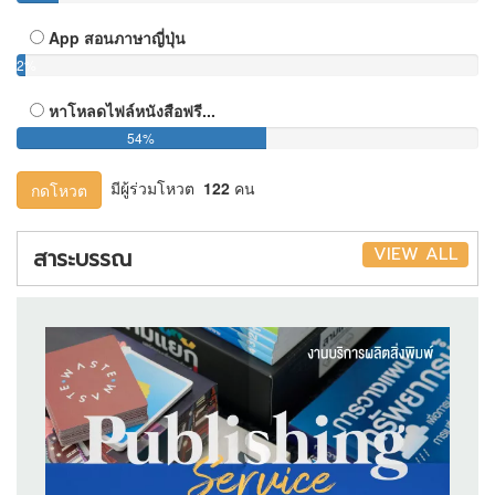
App สอนภาษาญี่ปุ่น
2%
หาโหลดไฟล์หนังสือฟรี...
54%
มีผู้ร่วมโหวต
122
คน
กดโหวต
VIEW ALL
สาระบรรณ