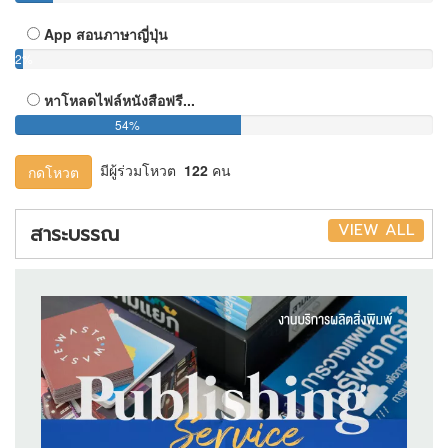
App สอนภาษาญี่ปุ่น
2%
หาโหลดไฟล์หนังสือฟรี...
54%
มีผู้ร่วมโหวต
122
คน
กดโหวต
VIEW ALL
สาระบรรณ