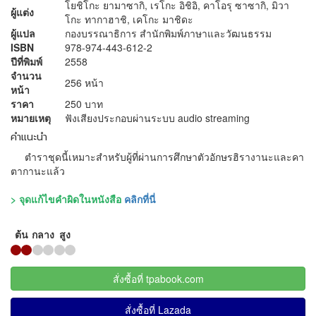
โยชิโกะ ยามาซากิ, เรโกะ อิชิอิ, คาโอรุ ซาซากิ, มิวา
ผู้แต่ง
โกะ ทากาฮาชิ, เคโกะ มาชิดะ
ผู้แปล
กองบรรณาธิการ สำนักพิมพ์ภาษาและวัฒนธรรม
ISBN
978-974-443-612-2
ปีที่พิมพ์
2558
จำนวน
256 หน้า
หน้า
ราคา
250 บาท
หมายเหตุ
ฟังเสียงประกอบผ่านระบบ audio streaming
คำแนะนำ
ตำราชุดนี้เหมาะสำหรับผู้ที่ผ่านการศึกษาตัวอักษรฮิรางานะและคา
ตากานะแล้ว
> จุดแก้ไขคำผิดในหนังสือ
คลิกที่นี่
ต้น
กลาง
สูง
สั่งซื้อที่ tpabook.com
สั่งซื้อที่ Lazada