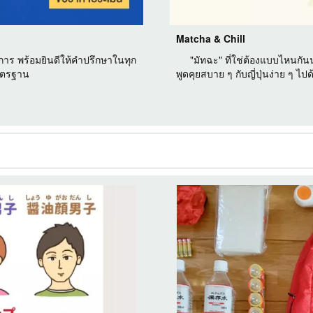
Matcha & Chill
การ พร้อมยินดีให้คำปรึกษาในทุก
"มัทฉะ" ที่ใช่ต้องแบบไหนกันนะ
มาตรฐาน
พูดคุยสบาย ๆ กับญี่ปุ่นง่าย ๆ ไปด