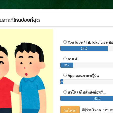
นจากที่ไหนบ่อยที่สุด
YouTube / TikTok / Live ส
34%
ถาม AI
9%
App สอนภาษาญี่ปุ่น
2%
หาโหลดไฟล์หนังสือฟรี...
53%
มีผู้ร่วมโหวต
121
ค
กดโหวต