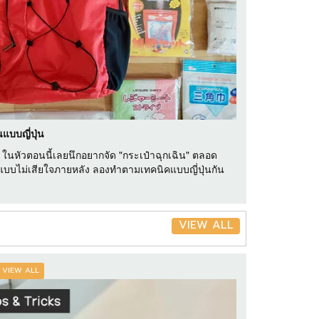
แบบญี่ปุ่น
สุด ในหัวตอนนี้เลยนึกอยากจัด "กระเป๋าฉุกเฉิน" ตลอด
แบบไม่เสียใจภายหลัง ลองทำตามเทคนิคแบบญี่ปุ่นกัน
VIEW ALL
VIEW ALL